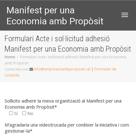
Toggl
Formulari Acte i sol·licitud adhesió
Manifest per una Economia amb Propòsit
Home
Formulari Acte i sol·licitud adhesió Manifest per una Economia
amb Propòsit
contacteu-nos
info@empresesambproposit.cat
|
Formulari de
contacte
Sol·licito adherir la meva organització al Manifest per una
Economia amb Propòsit*
Sí
No
M'agradaria una videotrucada per conèixer la iniciativa i com
gestionar-la*