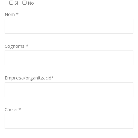
Sí
No
Nom *
Cognoms *
Empresa/organització*
Càrrec*