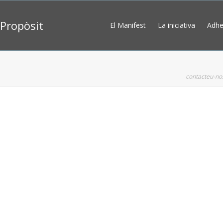
Propòsit
El Manifest
La iniciativa
Adhe
contacteu-no