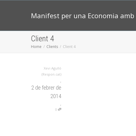
Manifest per una Economia amb 
Client 4
Home
Clients
Client 4
Xevi Agulló
(Respon.cat)
,
2 de febrer de
2014
,
0