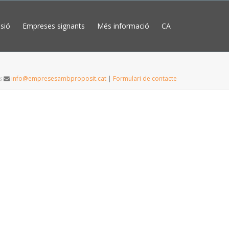
sió
Empreses signants
Més informació
CA
s
info@empresesambproposit.cat
|
Formulari de contacte