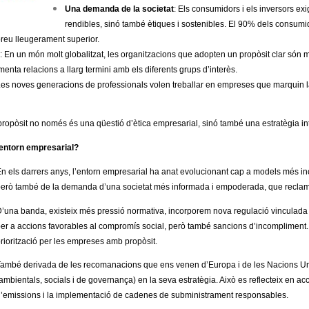
Una demanda de la societat
: Els consumidors i els inversors 
rendibles, sinó també ètiques i sostenibles. El 90% dels consumi
 preu lleugerament superior.
: En un món molt globalitzat, les organitzacions que adopten un propòsit clar són 
menta relacions a llarg termini amb els diferents grups d’interès.
Les noves generacions de professionals volen treballar en empreses que marquin la 
sit no només és una qüestió d’ètica empresarial, sinó també una estratègia intel·
 entorn empresarial?
En
els darrers anys, l’entorn empresarial ha anat evolucionant cap a models més inclu
erò també de la demanda d’una societat més informada i empoderada, que reclama
’una banda, existeix més pressió normativa, incorporem nova regulació vinculada a l
er a accions favorables al compromís social, però també sancions d’incompliment. 
riorització per les empreses amb propòsit.
ambé derivada de les recomanacions que ens venen d’Europa i de les Nacions Un
ambientals, socials i de governança) en la seva estratègia. Això es reflecteix en a
’emissions i la implementació de cadenes de subministrament responsables.