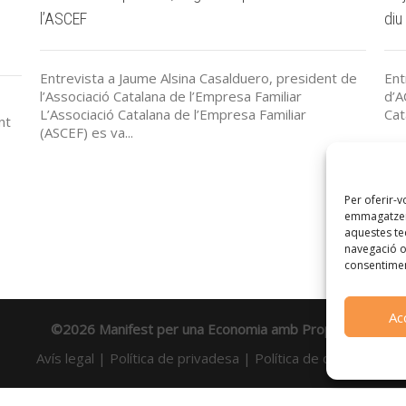
l’ASCEF
diu
Entrevista a Jaume Alsina Casalduero, president de
Ent
l’Associació Catalana de l’Empresa Familiar
d’A
L’Associació Catalana de l’Empresa Familiar
Cat
nt
(ASCEF) es va...
Per oferir-v
emmagatzema
aquestes t
navegació o 
consentimen
Ac
©2026 Manifest per una Economia amb Propòsit
Avís legal
|
Política de privadesa
|
Política de cookies