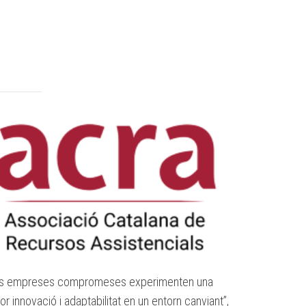
s empreses compromeses experimenten una
“Les empreses
or innovació i adaptabilitat en un entorn canviant”,
compromís”, 