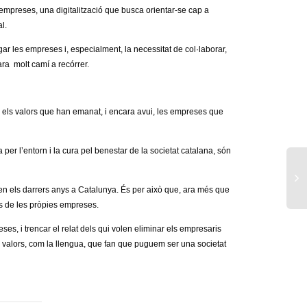
empreses, una digitalització que busca orientar-se cap a
l.
r les empreses i, especialment, la necessitat de col·laborar,
cara molt camí a recórrer.
 els valors que han emanat, i encara avui, les empreses que
ma per l’entorn i la cura pel benestar de la societat catalana, són
 en els darrers anys a Catalunya. És per això que, ara més que
es de les pròpies empreses.
s, i trencar el relat dels qui volen eliminar els empresaris
e valors, com la llengua, que fan que puguem ser una societat