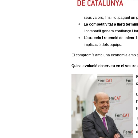
seus valors, fins i tot pagant un
La competitivitat a llarg termini
i compartit genera confiança i fo
L’atracció i retenció de talent
: 
implicació dels equips.
El compromís amb una economia amb propò
Quina evolució observeu en el vostre
p
D
p
p
T
(
d