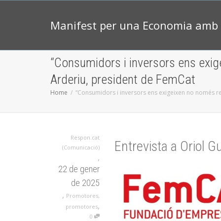
Manifest per una Economia amb 
“Consumidors i inversors ens exige
Arderiu, president de FemCat
Home
“Consumidors i inversors ens exigeixen no només ren
Respon.cat
Entrevista a Oriol G
(Comunicació)
,
22 de gener
de 2025
,
Promotores
,
,
promotores
0