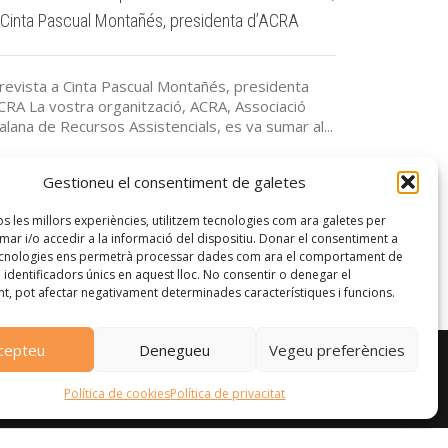
 Cinta Pascual Montañés, presidenta d’ACRA
l’Associació 
del Bé Comú
revista a Cinta Pascual Montañés, presidenta
CRA La vostra organització, ACRA, Associació
Entrevista a 
alana de Recursos Assistencials, es va sumar al...
l’Associació 
del Bé Comú L
Gestioneu el consentiment de galetes
os les millors experiències, utilitzem tecnologies com ara galetes per
r i/o accedir a la informació del dispositiu. Donar el consentiment a
ecnologies ens permetrà processar dades com ara el comportament de
identificadors únics en aquest lloc. No consentir o denegar el
t, pot afectar negativament determinades característiques i funcions.
cepteu
Denegueu
Vegeu preferències
Política de cookies
Política de privacitat