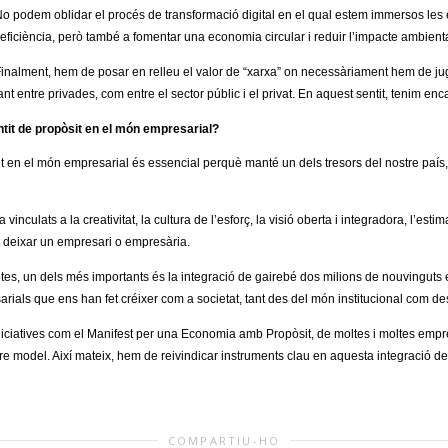
o podem oblidar el procés de transformació digital en el qual estem immersos les 
’eficiència, però també a fomentar una economia circular i reduir l’impacte ambienta
inalment, hem de posar en relleu el valor de “xarxa” on necessàriament hem de juga
ant entre privades, com entre el sector públic i el privat. En aquest sentit, tenim en
tit de propòsit en el món empresarial?
en el món empresarial és essencial perquè manté un dels tresors del nostre país,
vinculats a la creativitat, la cultura de l’esforç, la visió oberta i integradora, l’esti
ot deixar un empresari o empresària.
eptes, un dels més importants és la integració de gairebé dos milions de nouvinguts
rials que ens han fet créixer com a societat, tant des del món institucional com d
iciatives com el Manifest per una Economia amb Propòsit, de moltes i moltes emprese
re model. Així mateix, hem de reivindicar instruments clau en aquesta integració d
COMPARTIU-HO