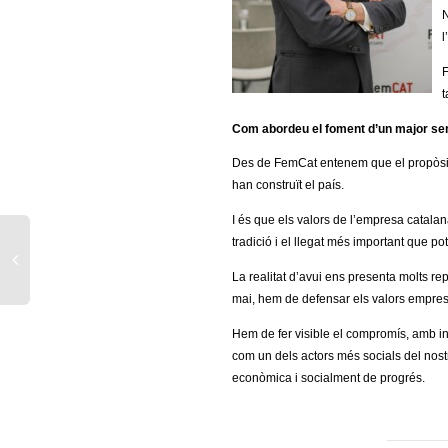
N
l
F
t
Com abordeu el foment d’un major sen
Des de FemCat entenem que el propòsit 
han construït el país.
I és que els valors de l’empresa catalana 
tradició i el llegat més important que p
La realitat d’avui ens presenta molts r
mai, hem de defensar els valors empresa
Hem de fer visible el compromís, amb in
com un dels actors més socials del nost
econòmica i socialment de progrés.