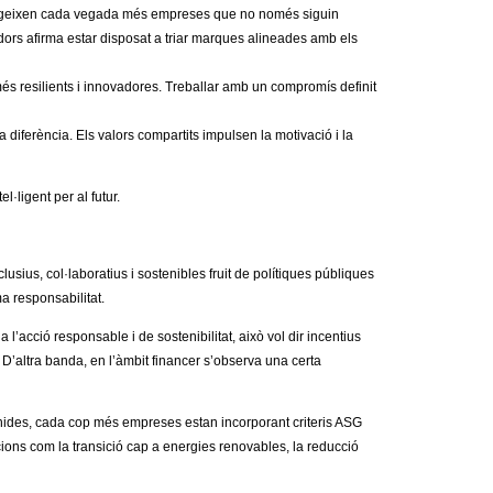
exigeixen cada vegada més empreses que no només siguin
dors afirma estar disposat a triar marques alineades amb els
més resilients i innovadores. Treballar amb un compromís definit
diferència. Els valors compartits impulsen la motivació i la
ligent per al futur.
sius, col·laboratius i sostenibles fruit de polítiques
públiques
 responsabilitat.
’acció responsable i de sostenibilitat, això vol dir incentius
D’altra banda, en l’àmbit financer s’observa una certa
ides, cada cop més empreses estan incorporant criteris ASG
ccions com la transició cap a energies renovables, la reducció