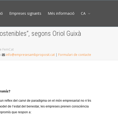
ió
Empreses signants
Més informació
CA
ostenibles”, segons Oriol Guixà
 de FemCat
s
info@empresesambproposit.cat
|
Formulari de contacte
promís?
n reflex del canvi de paradigma on el món empresarial no n’és
l model de l’estat del benestar, les empreses prenen consciència
ompromís que respon a: