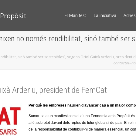
Propòsit
El Manifest
La iniciativa
Adhes
ixen no només rendibilitat, sinó també ser s
dibilitat, sinó també ser sostenibles”, segons Oriol Guixà Arderiu, president
contacteu-no
uixà Arderiu, president de FemCat
Per què les empreses haurien d’avançar cap a un major com
Sumar-se a un manifest com el d’una Economia amb Propòsit és u
aliè, sobretot davant dels reptes de futur globals i de país. En e
de la responsabilitat de contribuir-hi de manera essencial, un c