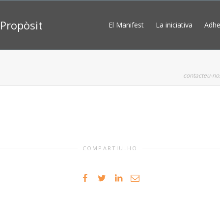
Propòsit
El Manifest
La iniciativa
Adhe
contacteu-no
COMPARTIU-HO