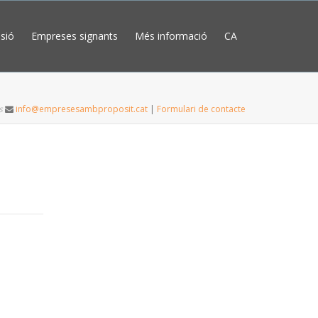
sió
Empreses signants
Més informació
CA
s
info@empresesambproposit.cat
|
Formulari de contacte