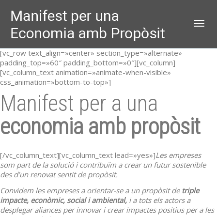
Toggl
[vc_row text_align=»center» section_type=»alternate»
padding_top=»60″ padding_bottom=»0″][vc_column]
[vc_column_text animation=»animate-when-visible»
css_animation=»bottom-to-top»]
Manifest per a una
economia amb propòsit
[/vc_column_text][vc_column_text lead=»yes»]
Les empreses
som part de la solució i contribuïm a crear un futur sostenible
des d’un renovat sentit de propòsit.
Convidem les empreses a orientar-se a un propòsit de
triple
impacte, econòmic, social i ambiental,
i a tots els actors a
desplegar aliances per innovar i crear impactes positius per a les