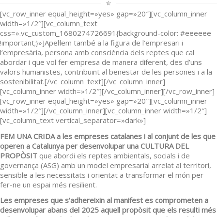
[vc_row_inner equal_height=»yes» gap=»20″][vc_column_inner
width=»1/2″][vc_column_text
css=».vc_custom_1680274726691{background-color: #eeeeee
!important;}»]Apel·lem també a la figura de l’empresari i
l’empresària, persona amb consciència dels reptes que cal
abordar i que vol fer empresa de manera diferent, des d’uns
valors humanistes, contribuint al benestar de les persones i a la
sostenibilitat.[/vc_column_text][/vc_column_inner]
[vc_column_inner width=»1/2″][/vc_column_inner][/vc_row_inner]
[vc_row_inner equal_height=»yes» gap=»20″][vc_column_inner
width=»1/2″][/vc_column_inner][vc_column_inner width=»1/2″]
[vc_column_text vertical_separator=»dark»]
FEM UNA CRIDA
a les empreses catalanes i al conjunt de les que
operen a Catalunya per desenvolupar una CULTURA DEL
PROPÒSIT
que abordi els reptes ambientals, socials i de
governança (ASG) amb un model empresarial arrelat al territori,
sensible a les necessitats i orientat a transformar el món per
fer-ne un espai més resilient.
Les empreses que s’adhereixin al manifest es comprometen a
desenvolupar abans del 2025 aquell propòsit que els resulti més