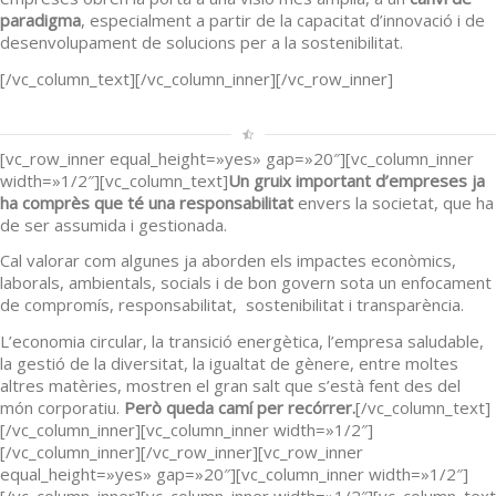
paradigma
, especialment a partir de la capacitat d’innovació i de
desenvolupament de solucions per a la sostenibilitat.
[/vc_column_text][/vc_column_inner][/vc_row_inner]
[vc_row_inner equal_height=»yes» gap=»20″][vc_column_inner
width=»1/2″][vc_column_text]
Un gruix important d’empreses ja
ha comprès que té una responsabilitat
envers la societat, que ha
de ser assumida i gestionada.
Cal valorar com algunes ja aborden els impactes econòmics,
laborals, ambientals, socials i de bon govern sota un enfocament
de compromís, responsabilitat, sostenibilitat i transparència.
L’economia circular, la transició energètica, l’empresa saludable,
la gestió de la diversitat, la igualtat de gènere, entre moltes
altres matèries, mostren el gran salt que s’està fent des del
món corporatiu.
Però queda camí per recórrer.
[/vc_column_text]
[/vc_column_inner][vc_column_inner width=»1/2″]
[/vc_column_inner][/vc_row_inner][vc_row_inner
equal_height=»yes» gap=»20″][vc_column_inner width=»1/2″]