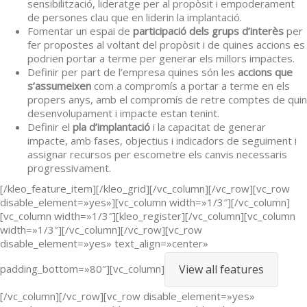
sensibilització, lideratge per al propòsit i empoderament
de persones clau que en liderin la implantació.
Fomentar un espai de
participació dels grups d’interès
per
fer propostes al voltant del propòsit i de quines accions es
podrien portar a terme per generar els millors impactes.
Definir per part de l’empresa quines són les
accions que
s’assumeixen
com a compromís a portar a terme en els
propers anys, amb el compromís de retre comptes de quin
desenvolupament i impacte estan tenint.
Definir el
pla d’implantació
i la capacitat de generar
impacte, amb fases, objectius i indicadors de seguiment i
assignar recursos per escometre els canvis necessaris
progressivament.
[/kleo_feature_item][/kleo_grid][/vc_column][/vc_row][vc_row
disable_element=»yes»][vc_column width=»1/3″][/vc_column]
[vc_column width=»1/3″][kleo_register][/vc_column][vc_column
width=»1/3″][/vc_column][/vc_row][vc_row
disable_element=»yes» text_align=»center»
padding_bottom=»80″][vc_column]
View all features
[/vc_column][/vc_row][vc_row disable_element=»yes»