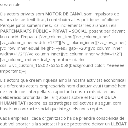
sostenible.
Els actors privats som
MOTOR DE CANVI
, som impulsors de
valors de sostenibilitat, i contribuïm a les polítiques públiques.
Perquè junts sumem més, cal incrementar les aliances i els
PARTENARIATS PÚBLIC – PRIVAT – SOCIAL
, posant per davant
la creació d’impacte.[/vc_column_text][/vc_column_inner]
[vc_column_inner width=»1/2″][/vc_column_inner][/vc_row_inner]
[vc_row_inner equal_height=»yes» gap=»20″][vc_column_inner
width=»1/2″][/vc_column_inner][vc_column_inner width=»1/2″]
[vc_column_text vertical_separator=»dark»
css=».vc_custom_1680276353058{background-color: #eeeeee
!important;}»]
Els actors que creem riquesa amb la nostra activitat econòmica i
els diferents actors empresarials hem d’actuar avui i també hem
de sentir-nos interpel·lats a aportar la nostra mirada en una
deliberació profunda i de llarg abast sobre el
FUTUR DE LA
HUMANITAT
i sobre les estratègies col·lectives a seguir, com
bastir un contracte social que integri els nous reptes.
Cada empresa i cada organització ha de prendre consciència de
què vol aportar a la societat i ha de pretendre deixar un
LLEGAT