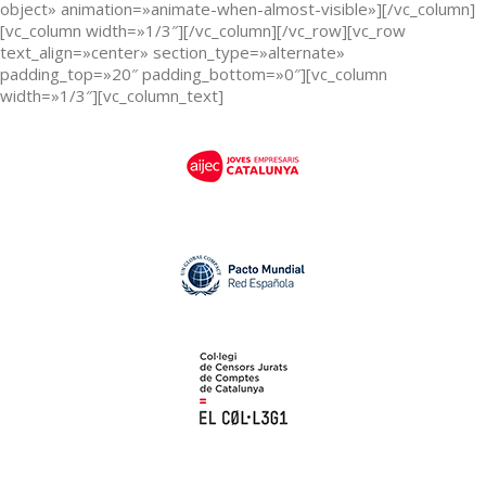
object» animation=»animate-when-almost-visible»][/vc_column]
[vc_column width=»1/3″][/vc_column][/vc_row][vc_row
text_align=»center» section_type=»alternate»
padding_top=»20″ padding_bottom=»0″][vc_column
width=»1/3″][vc_column_text]