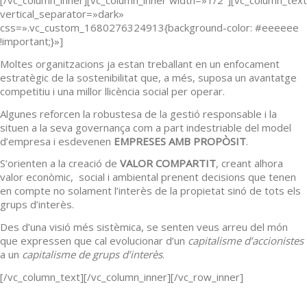
[/vc_column_inner][vc_column_inner width=»1/2″][vc_column_text
vertical_separator=»dark»
css=».vc_custom_1680276324913{background-color: #eeeeee
!important;}»]
Moltes organitzacions ja estan treballant en un enfocament
estratègic de la sostenibilitat que, a més, suposa un avantatge
competitiu i una millor llicència social per operar.
Algunes reforcen la robustesa de la gestió responsable i la
situen a la seva governança com a part indestriable del model
d’empresa i esdevenen
EMPRESES AMB PROPÒSIT
.
S’orienten a la creació de
VALOR COMPARTIT
, creant alhora
valor econòmic, social i ambiental prenent decisions que tenen
en compte no solament l’interès de la propietat sinó de tots els
grups d’interès.
Des d’una visió més sistèmica, se senten veus arreu del món
que expressen que cal evolucionar d’un
capitalisme d’accionistes
a un
capitalisme de grups d’interès
.
[/vc_column_text][/vc_column_inner][/vc_row_inner]