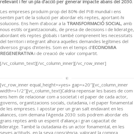
rellevant i fer un pla d’acció per generar impacte abans del 2030
.
Les empreses produïm prop del 80% del PIB mundial i ens
sentim part de la solució per abordar els reptes, aportant-hi
solucions. Ens hem d’abocar a la
TRANSFORMACIÓ SOCIAL
, amb
nous estils organitzacionals, de presa de decisions i de lideratge,
abordant els reptes globals i també comprenent les necessitats
del territori i integrant alhora aquelles demandes legítimes del
diversos grups d’interès. Som en el temps d’
ECONOMIA
REGENERATIVA
i de creació de valor compartit.
[/vc_column_text][/vc_column_inner][/vc_row_inner]
[vc_row_inner equal_height=»yes» gap=»20″][vc_column_inner
width=»1/2″][vc_column_text]Caldria repensar les bases de com
ens hem de relacionar com a societat i el paper de cada actor,
governs, organitzacions socials, ciutadania, i el paper fonamental
de les empreses. I apostar per un gran salt endavant en les
aliances, com demana l’Agenda 2030: sols podrem abordar els
grans reptes amb un esperit d’aliança i gran capacitat de
lideratge. També la ciutadania és un actor fonamental, en les
seves actituds, en la seva consciència, valorant la compra