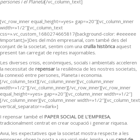
persones i el Planeta
[/vc_column_text]
[vc_row_inner equal_height=»yes» gap=»20″][vc_column_inner
width=»1/2″][vc_column_text
css=».vc_custom_1680274665817{background-color: #eeeeee
!important;}»]Des del món empresarial, com també des del
conjunt de la societat, sentim com una
cruïlla històrica
aquest
present tan carregat de reptes inajornables.
Les diverses crisis, econòmiques, socials i ambientals acceleren
la necessitat de
repensar
la resiliència de les nostres societats,
la connexió entre persones, Planeta i economia.
[/vc_column_text][/vc_column_inner][vc_column_inner
width=»1/2″][/vc_column_inner][/vc_row_inner][vc_row_inner
equal_height=»yes» gap=»20″][vc_column_inner width=»1/2″]
[/vc_column_inner][vc_column_inner width=»1/2″][vc_column_text
vertical_separator=»dark»]
I repensar també el
PAPER SOCIAL DE L’EMPRESA
,
tradicionalment centrat en crear ocupació i generar riquesa.
Avui, les expectatives que la societat mostra respecte a les
empreses obren la porta a una visió més àmplia, a un
canvi de