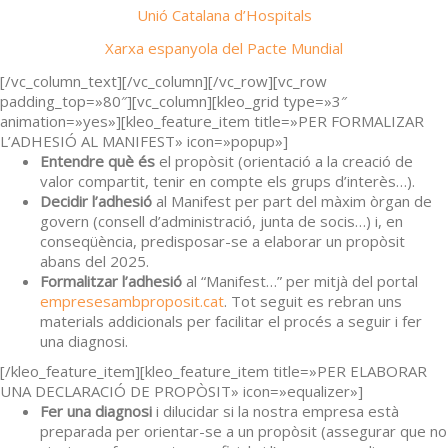
Unió Catalana d’Hospitals
Xarxa espanyola del Pacte Mundial
[/vc_column_text][/vc_column][/vc_row][vc_row
padding_top=»80″][vc_column][kleo_grid type=»3″
animation=»yes»][kleo_feature_item title=»PER FORMALIZAR
L’ADHESIÓ AL MANIFEST» icon=»popup»]
Entendre què és
el propòsit (orientació a la creació de
valor compartit, tenir en compte els grups d’interès…).
Decidir l’adhesió
al Manifest per part del màxim òrgan de
govern (consell d’administració, junta de socis…) i, en
conseqüència, predisposar-se a elaborar un propòsit
abans del 2025.
Formalitzar l’adhesió
al “Manifest…” per mitjà del portal
empresesambproposit.cat
. Tot seguit es rebran uns
materials addicionals per facilitar el procés a seguir i fer
una diagnosi.
[/kleo_feature_item][kleo_feature_item title=»PER ELABORAR
UNA DECLARACIÓ DE PROPÒSIT» icon=»equalizer»]
Fer una diagnosi
i dilucidar si la nostra empresa està
preparada per orientar-se a un propòsit (assegurar que no