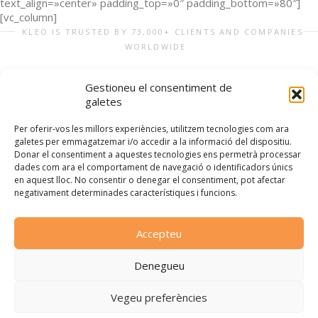
text_align=»center» padding_top=»0″ padding_bottom=»80″]
[vc_column]
KLEO IS TRUSTED BY 73,000+ CLIENTS AND COMPANIES
WORLDWIDE
Gestioneu el consentiment de
galetes
[/vc_column][/vc_row]
Per oferir-vos les millors experiències, utilitzem tecnologies com ara
galetes per emmagatzemar i/o accedir a la informació del dispositiu.
COMPARTIU-HO
Donar el consentiment a aquestes tecnologies ens permetrà processar
dades com ara el comportament de navegació o identificadors únics
en aquest lloc. No consentir o denegar el consentiment, pot afectar
negativament determinades característiques i funcions.
Accepteu
Denegueu
Vegeu preferències
©2026 Manifest per una Economia amb Propòsit