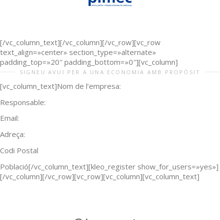
[/vc_column_text][/vc_column][/vc_row][vc_row
text_align=»center» section_type=»alternate»
padding_top=»20″ padding_bottom=»0″][vc_column]
SIGNEU AVUI PER A UNA ECONOMIA AMB PROPÒSIT
[vc_column_text]Nom de l’empresa:
Responsable:
Email:
Adreça:
Codi Postal
Població[/vc_column_text][kleo_register show_for_users=»yes»]
[/vc_column][/vc_row][vc_row][vc_column][vc_column_text]