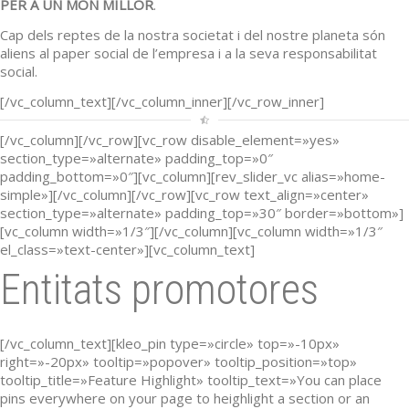
PER A UN MÓN MILLOR
.
Cap dels reptes de la nostra societat i del nostre planeta són
aliens al paper social de l’empresa i a la seva responsabilitat
social.
[/vc_column_text][/vc_column_inner][/vc_row_inner]
[/vc_column][/vc_row][vc_row disable_element=»yes»
section_type=»alternate» padding_top=»0″
padding_bottom=»0″][vc_column][rev_slider_vc alias=»home-
simple»][/vc_column][/vc_row][vc_row text_align=»center»
section_type=»alternate» padding_top=»30″ border=»bottom»]
[vc_column width=»1/3″][/vc_column][vc_column width=»1/3″
el_class=»text-center»][vc_column_text]
Entitats promotores
[/vc_column_text][kleo_pin type=»circle» top=»-10px»
right=»-20px» tooltip=»popover» tooltip_position=»top»
tooltip_title=»Feature Highlight» tooltip_text=»You can place
pins everywhere on your page to heighlight a section or an