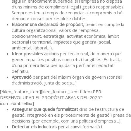
sigui un enfocament superficial si l’empresa no disposa
d’uns mínims de compliment legal i gestió responsable).
Sempre esteu a temps de renunciar al compromís o bé
demanar consell per resoldre dubtes.
Elaborar una declaració de propòsit
, tenint en compte la
cultura organitzacional, valors de l’empresa,
posicionament, estratègia, activitat econòmica, àmbit
sectorial i territorial, impactes que genera (social,
ambiental, laboral…),
Idear possibles accions
per fer-lo real, de manera que
generi impactes positius concrets i tangibles. Es tracta
d’una primera llista per ajudar a perfilar el redactat
definitiu.
Aprovació
per part del màxim òrgan de govern (consell
d’administració, junta de socis…).
[/kleo_feature_item][kleo_feature_item title=»PER
DESENVOLUPAR EL PROPÒSIT ABANS DEL 2025″
icon=»umbrella»]
Assegurar que queda formalitzat
dins de l’estructura de
gestió, integració en els procediments de gestió i presa de
decisions (per exemple, com una política d’empresa…).
Detectar els inductors per al canvi
: formació i