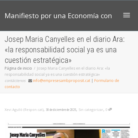
Manifiesto por una Economía con
Camb
Josep Maria Canyelles en el diario Ara:
Propósito
«la responsabilidad social ya es una
cuestión estratégica»
Página de inicio
Josep Maria Canyelles en el diario Ara: «la
responsabilidad social ya es una cuestión estratégica»
contáctenos
info@empresesambproposit.cat
|
Formulario de
contacto
,
,
,
Xevi Agulló (Respon.cat)
Sin categorizar
0
30 de diciembre de 2025