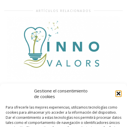
ARTÍCULOS RELACIONADOS
Segunda Jornada Innovalors del EBC Cataluña
Gestione el consentimiento
de cookies
La Asociación Catalana para el Fomento de la Economía
Para ofrecerle las mejores experiencias, utilizamos tecnologías como
del Bien Común, una de las entidades promotoras del
cookies para almacenar y/o acceder a la información del dispositivo.
Manifiesto...
Dar el consentimiento a estas tecnologías nos permitirá procesar datos
tales como el comportamiento de navegación o identificadores únicos