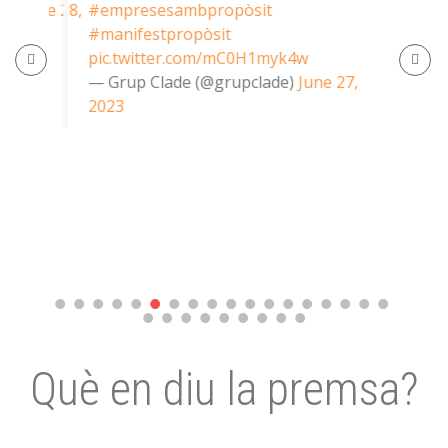
or)
June 28,
#empresesambpropòsit
q
#manifestpropòsit
s
pic.twitter.com/mC0H1myk4w
p
—
— Grup Clade (@grupclade)
June 27,
2
2023
Què en diu la premsa?