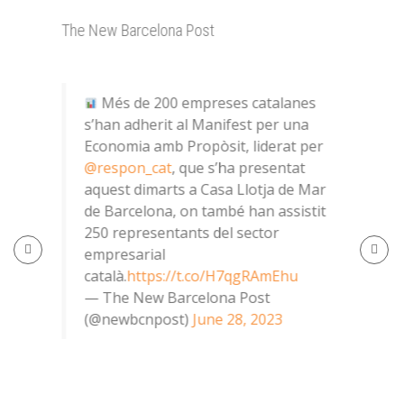
The New Barcelona Post
Diari
Més de 200 empreses catalanes
L
s’han adherit al Manifest per una
t
Economia amb Propòsit, liderat per
e
 la
@respon_cat
, que s’ha presentat
M
aquest dimarts a Casa Llotja de Mar
P
de Barcelona, on també han assistit
h
250 representants del sector
—
empresarial
(
català.
https://t.co/H7qgRAmEhu
— The New Barcelona Post
(@newbcnpost)
June 28, 2023