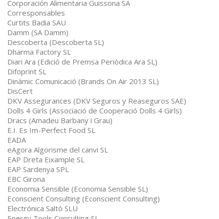
Corporación Alimentaria Guissona SA
Corresponsables
Curtits Badia SAU
Damm (SA Damm)
Descoberta (Descoberta SL)
Dharma Factory SL
Diari Ara (Edició de Premsa Periòdica Ara SL)
Difoprint SL
Dinàmic Comunicació (Brands On Air 2013 SL)
DisCert
DKV Assegurances (DKV Seguros y Reaseguros SAE)
Dolls 4 Girls (Associació de Cooperació Dolls 4 Girls)
Dracs (Amadeu Barbany i Grau)
E.I. Es Im-Perfect Food SL
EADA
eAgora Algorisme del canvi SL
EAP Dreta Eixample SL
EAP Sardenya SPL
EBC Girona
Economia Sensible (Economia Sensible SL)
Econscient Consulting (Econscient Consulting)
Electrónica Saltó SLU
Energy Tools Consulting SL