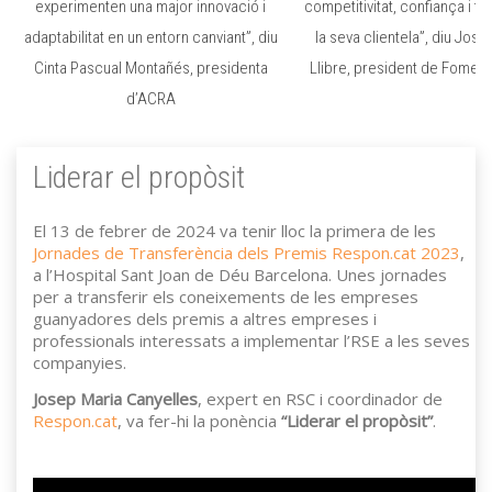
experimenten una major innovació i
competitivitat, confiança i fi
adaptabilitat en un entorn canviant”, diu
la seva clientela”, diu Jos
Cinta Pascual Montañés, presidenta
Llibre, president de Foment 
d’ACRA
Liderar el propòsit
El 13 de febrer de 2024 va tenir lloc la primera de les
Jornades de Transferència dels Premis Respon.cat 2023
,
a l’Hospital Sant Joan de Déu Barcelona. Unes jornades
per a transferir els coneixements de les empreses
guanyadores dels premis a altres empreses i
professionals interessats a implementar l’RSE a les seves
companyies.
Josep Maria Canyelles
, expert en RSC i coordinador de
Respon.cat
, va fer-hi la ponència
“Liderar el propòsit”
.