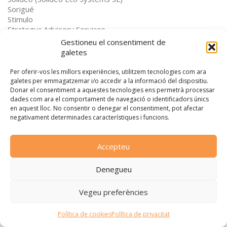
Sorigué
Stimulo
Strategyc Advisory Services
Suara Serveis SCCL
Gestioneu el consentiment de
Supsa Supermercats Pujol SL (Plusfresc)
galetes
TAAF S.L. (Tecnología Aplicada a la Administración de Fincas
SL)
Per oferir-vos les millors experiències, utilitzem tecnologies com ara
Tarannà Viajes con Sentido (Tarannà Club de Viatges SA)
galetes per emmagatzemar i/o accedir a la informació del dispositiu.
taxis!gualada
Donar el consentiment a aquestes tecnologies ens permetrà processar
dades com ara el comportament de navegació o identificadors únics
TechBloom (TechBloom)
en aquest lloc. No consentir o denegar el consentiment, pot afectar
Tecnol (TQ Tecnol SAU)
negativament determinades característiques i funcions.
The Animals Observatory (Tao Workers SL)
Tick Translations S.L (Tick Translations Group SL)
TMM Group
Accepteu
TransPerfect
Trias Galetes-Biscuits SA
Denegueu
Troca EcoFoc
UIC Barcelona (Universitat Internacional de Catalunya,
Fundacio Privada)
Vegeu preferències
Unilever (Unilever España SA)
Unió Catalana d'Hospitals
Política de cookies
Política de privacitat
Urbinium