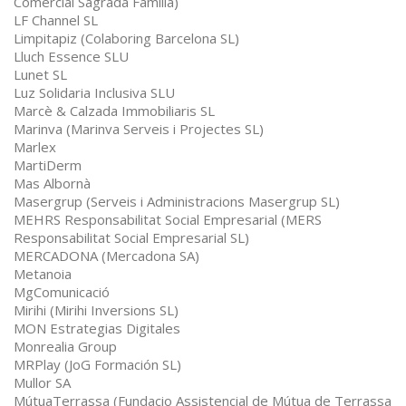
Comercial Sagrada Familia)
LF Channel SL
Limpitapiz (Colaboring Barcelona SL)
Lluch Essence SLU
Lunet SL
Luz Solidaria Inclusiva SLU
Marcè & Calzada Immobiliaris SL
Marinva (Marinva Serveis i Projectes SL)
Marlex
MartiDerm
Mas Albornà
Masergrup (Serveis i Administracions Masergrup SL)
MEHRS Responsabilitat Social Empresarial (MERS
Responsabilitat Social Empresarial SL)
MERCADONA (Mercadona SA)
Metanoia
MgComunicació
Mirihi (Mirihi Inversions SL)
MON Estrategias Digitales
Monrealia Group
MRPlay (JoG Formación SL)
Mullor SA
MútuaTerrassa (Fundacio Assistencial de Mútua de Terrassa