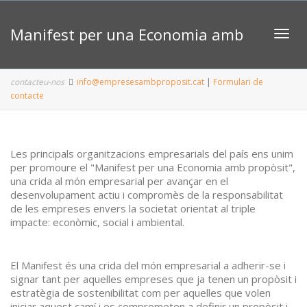
Manifest per una Economia amb
Toggl
contacteu-nos
info@empresesambproposit.cat
|
Formulari de
contacte
Propòsit
Les principals organitzacions empresarials del país ens unim
per promoure el "Manifest per una Economia amb propòsit",
una crida al món empresarial per avançar en el
desenvolupament actiu i compromès de la responsabilitat
de les empreses envers la societat orientat al triple
impacte: econòmic, social i ambiental.
El Manifest és una crida del món empresarial a adherir-se i
signar tant per aquelles empreses que ja tenen un propòsit i
estratègia de sostenibilitat com per aquelles que volen
iniciar aquest camí i es comprometen a definir un propòsit i