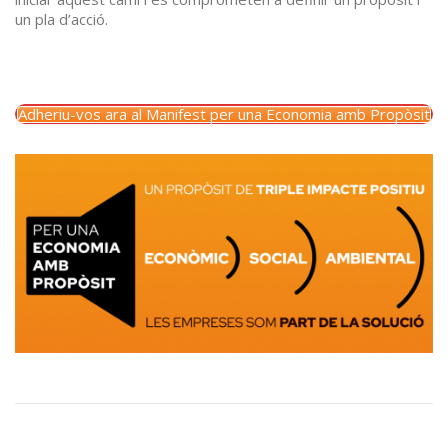
un pla d’acció.
Adheriu-vos ara al Manifest per una Economia amb Propòsit