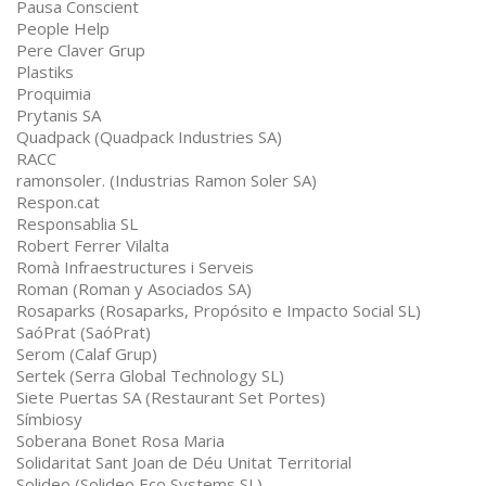
Pausa Conscient
People Help
Pere Claver Grup
Plastiks
Proquimia
Prytanis SA
Quadpack (Quadpack Industries SA)
RACC
ramonsoler. (Industrias Ramon Soler SA)
Respon.cat
Responsablia SL
Robert Ferrer Vilalta
Romà Infraestructures i Serveis
Roman (Roman y Asociados SA)
Rosaparks (Rosaparks, Propósito e Impacto Social SL)
SaóPrat (SaóPrat)
Serom (Calaf Grup)
Sertek (Serra Global Technology SL)
Siete Puertas SA (Restaurant Set Portes)
Símbiosy
Soberana Bonet Rosa Maria
Solidaritat Sant Joan de Déu Unitat Territorial
Solideo (Solideo Eco Systems SL)