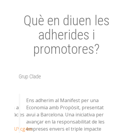
Què en diuen les
adherides i
promotores?
Grup Clade
Amat 
e 200
Ens adherim al Manifest per una
A
ometen a
Economia amb Propòsit, presentat
#
t. Gràcies
avui a Barcelona. Una iniciativa per
@
avançar en la responsabilitat de les
p
.co/n909UYcg4m
empreses envers el triple impacte
#